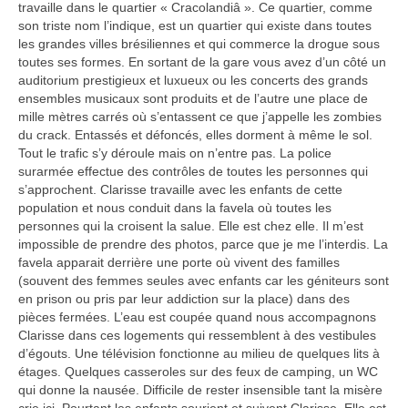
travaille dans le quartier « Cracolandiâ ». Ce quartier, comme
son triste nom l’indique, est un quartier qui existe dans toutes
les grandes villes brésiliennes et qui commerce la drogue sous
toutes ses formes. En sortant de la gare vous avez d’un côté un
auditorium prestigieux et luxueux ou les concerts des grands
ensembles musicaux sont produits et de l’autre une place de
mille mètres carrés où s’entassent ce que j’appelle les zombies
du crack. Entassés et défoncés, elles dorment à même le sol.
Tout le trafic s’y déroule mais on n’entre pas. La police
surarmée effectue des contrôles de toutes les personnes qui
s’approchent. Clarisse travaille avec les enfants de cette
population et nous conduit dans la favela où toutes les
personnes qui la croisent la salue. Elle est chez elle. Il m’est
impossible de prendre des photos, parce que je me l’interdis. La
favela apparait derrière une porte où vivent des familles
(souvent des femmes seules avec enfants car les géniteurs sont
en prison ou pris par leur addiction sur la place) dans des
pièces fermées. L’eau est coupée quand nous accompagnons
Clarisse dans ces logements qui ressemblent à des vestibules
d’égouts. Une télévision fonctionne au milieu de quelques lits à
étages. Quelques casseroles sur des feux de camping, un WC
qui donne la nausée. Difficile de rester insensible tant la misère